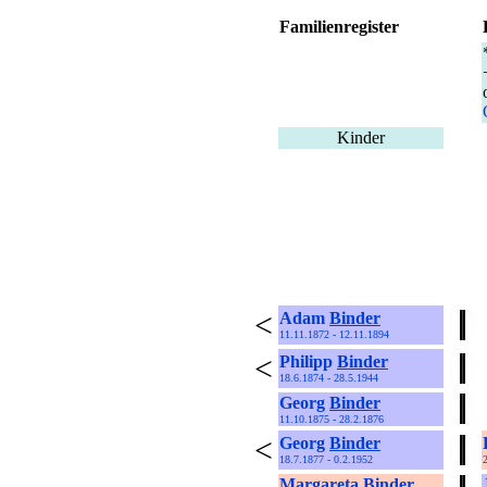
Familienregister
Kinder
<
Adam
Binder
11.11.1872 - 12.11.1894
<
Philipp
Binder
18.6.1874 - 28.5.1944
Georg
Binder
11.10.1875 - 28.2.1876
<
Georg
Binder
18.7.1877 - 0.2.1952
Margareta
Binder