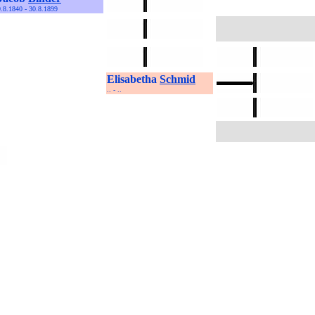
9.8.1840 - 30.8.1899
Elisabetha
Schmid
.. - ..