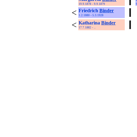
19.9.1878 - 9.9.1879
<
Friedrich
Binder
1.2.1880 - 5.3.1928
<
Katharina
Binder
17.7.1882 - ..