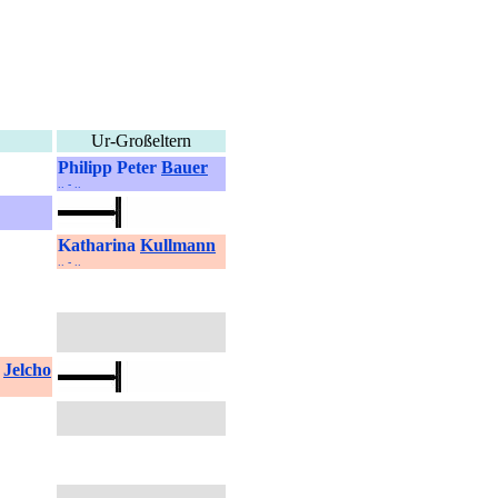
Ur-Großeltern
Philipp Peter
Bauer
.. - ..
Katharina
Kullmann
.. - ..
a
Jelcho