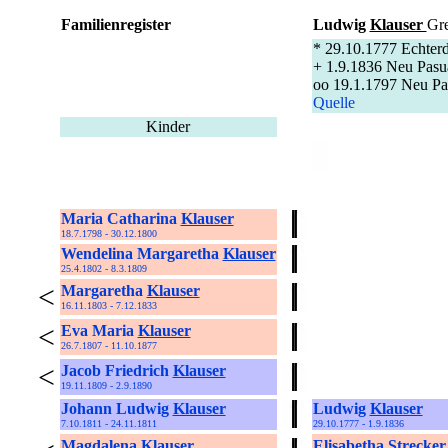
Familienregister
Ludwig
Klauser
Gr
* 29.10.1777 Echter
+ 1.9.1836 Neu Pasu
oo 19.1.1797 Neu Pas
Quelle
Kinder
Maria Catharina
Klauser
18.7.1798 - 30.12.1800
Wendelina Margaretha
Klauser
25.4.1802 - 8.3.1809
<
Margaretha
Klauser
16.11.1803 - 7.12.1833
<
Eva Maria
Klauser
26.7.1807 - 11.10.1877
<
Jacob Friedrich
Klauser
19.11.1809 - 2.9.1890
Johann Ludwig
Klauser
Ludwig
Klauser
7.10.1811 - 24.11.1811
29.10.1777 - 1.9.1836
Magdalena
Klauser
Elisabetha
Strecker