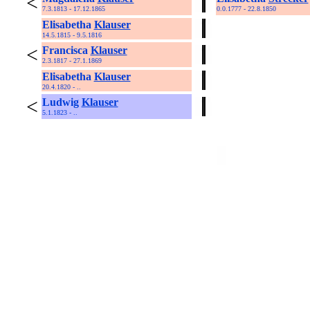
<
7.3.1813 - 17.12.1865
0.0.1777 - 22.8.1850
Elisabetha
Klauser
14.5.1815 - 9.5.1816
<
Francisca
Klauser
2.3.1817 - 27.1.1869
Elisabetha
Klauser
20.4.1820 - ..
<
Ludwig
Klauser
5.1.1823 - ..