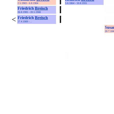
2.5.1903 - 6.8.1904
5.6.1864 - 10.8.1931
Friedrich
Breisch
26.8.1905 - 20.5.1908
<
Friedrich
Breisch
27.4.1909 - ..
Susa
20.7.184