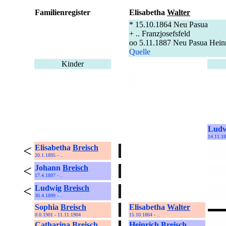
Familienregister
Elisabetha
Walter
* 15.10.1864 Neu Pasua
+ .. Franzjosefsfeld
oo 5.11.1887 Neu Pasua Heinr
Quelle
Kinder
Lud
14.11.18
<
Elisabetha
Breisch
20.1.1895 - ..
<
Johann
Breisch
17.4.1897 - ..
<
Ludwig
Breisch
30.4.1899 - ..
Sophia
Breisch
Elisabetha
Walter
0.0.1901 - 11.11.1904
15.10.1864 - ..
Catharina
Breisch
Heinrich
Breisch